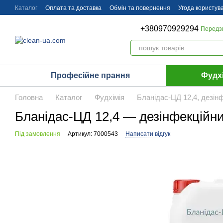
Перейти до основного контенту
Каталог
Оплата та доставка
Обмін та повернення
Угода користув
+380970929294
Передз
Професійне прання
Фудх
Головна
Каталог
Фудхімія
Бланідас-ЦД 12,4, дезінф
Бланідас-ЦД 12,4 — дезінфекційни
Під замовлення
Артикул: 7000543
Написати відгук