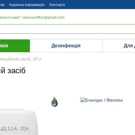
ача
Корисна інформація
Контакти
вонити вам?
cleanuaoffice@gmail.com
імія
Дезінфекція
Для
екційний засіб, 20 л
й засіб