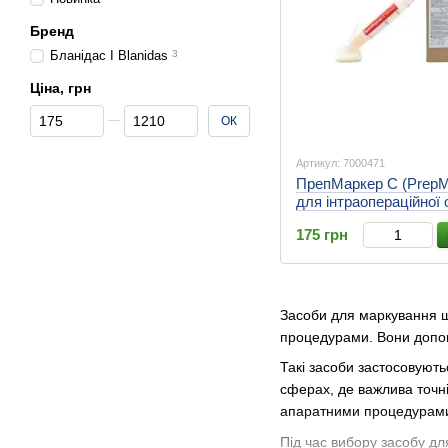
Бренд
Бланідас І Blanidas
3
Ціна, грн
Від Ціна, грн
До Ціна, грн
ОК
Артикул: 7000471
ПрепМаркер С (PrepM
для інтраопераційної
шкіри
175 грн
Засоби для маркування ш
процедурами. Вони допома
Такі засоби застосовуютьс
сферах, де важлива точн
апаратними процедурами
Під час вибору засобу дл