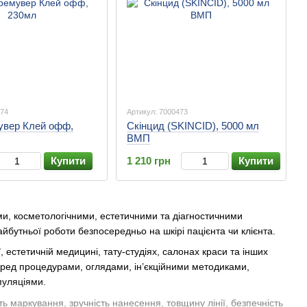
474
Артикул: 7000473
увер Клей офф,
Скінцид (SKINCID), 5000 мл
ВМП
Купити
1 210 грн
Купити
и, косметологічними, естетичними та діагностичними
йбутньої роботи безпосередньо на шкірі пацієнта чи клієнта.
ї, естетичній медицині, тату-студіях, салонах краси та інших
еред процедурами, оглядами, ін’єкційними методиками,
пуляціями.
ть маркування, зручність нанесення, товщину лінії, безпечність