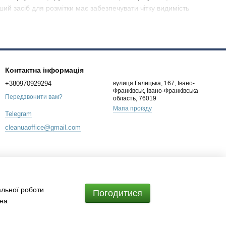
ий засіб для розмітки має забезпечувати чітку видимість
дичних, косметологічних та естетичних напрямках. Вони
абезпечити зручність для спеціаліста під час виконання
Контактна інформація
+380970929294
вулиця Галицька, 167, Івано-
Франківськ, Івано-Франківська
Передзвонити вам?
область, 76019
Мапа проїзду
Telegram
cleanuaoffice@gmail.com
альної роботи
Погодитися
 на