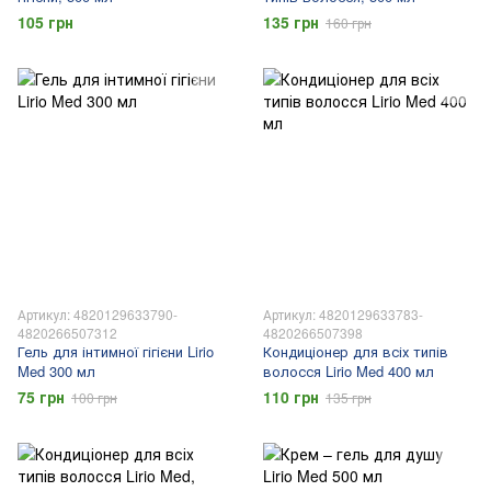
105 грн
135 грн
160 грн
Артикул: 4820129633790-
Артикул: 4820129633783-
4820266507312
4820266507398
Гель для інтимної гігієни Lirio
Кондиціонер для всіх типів
Med 300 мл
волосся Lirio Med 400 мл
75 грн
110 грн
100 грн
135 грн