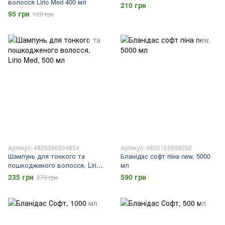
волосся Lirio Med 400 мл
210 грн
95 грн
120 грн
Артикул: 4820266504854
Артикул: 4820162609202
Шампунь для тонкого та
Бланідас софт піна new, 5000
пошкодженого волосся, Lirio
мл
Med, 500 мл
235 грн
590 грн
270 грн