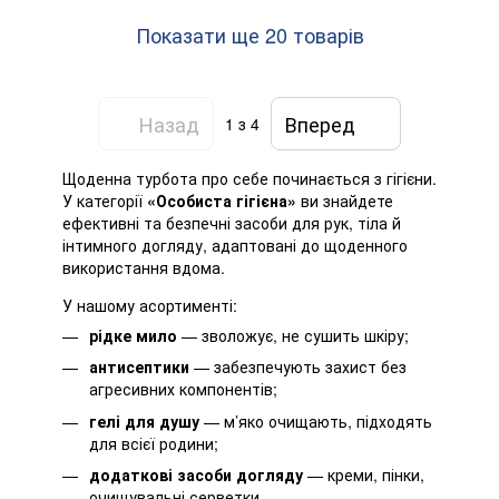
Показати ще 20 товарів
Назад
Вперед
1
з 4
Щоденна турбота про себе починається з гігієни.
У категорії
«Особиста гігієна»
ви знайдете
ефективні та безпечні засоби для рук, тіла й
інтимного догляду, адаптовані до щоденного
використання вдома.
У нашому асортименті:
рідке мило
— зволожує, не сушить шкіру;
антисептики
— забезпечують захист без
агресивних компонентів;
гелі для душу
— м’яко очищають, підходять
для всієї родини;
додаткові засоби догляду
— креми, пінки,
очищувальні серветки.