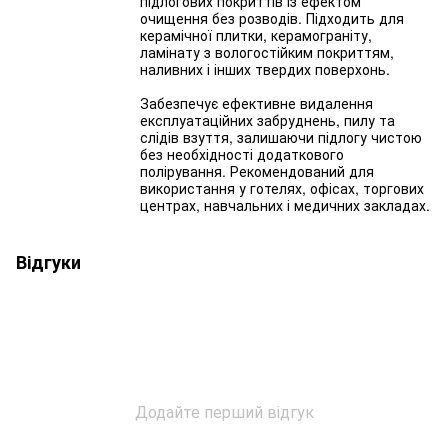
підлогових покриттів із ефектом
очищення без розводів. Підходить для
керамічної плитки, керамограніту,
ламінату з вологостійким покриттям,
наливних і інших твердих поверхонь.
Забезпечує ефективне видалення
експлуатаційних забруднень, пилу та
слідів взуття, залишаючи підлогу чистою
без необхідності додаткового
полірування. Рекомендований для
використання у готелях, офісах, торгових
центрах, навчальних і медичних закладах.
Відгуки
Додайте перший відгук