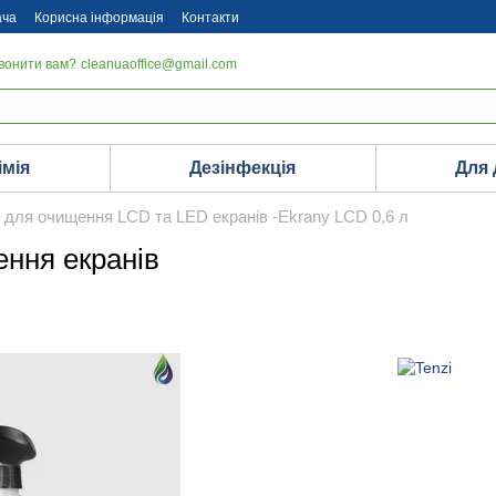
ача
Корисна інформація
Контакти
вонити вам?
cleanuaoffice@gmail.com
імія
Дезінфекція
Для
 для очищення LCD та LED екранів -Ekrany LCD 0,6 л
ення екранів