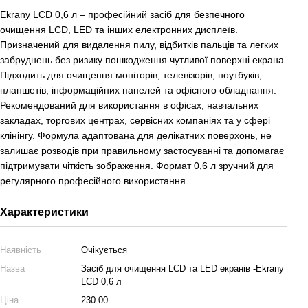
Ekrany LCD 0,6 л – професійний засіб для безпечного
очищення LCD, LED та інших електронних дисплеїв.
Призначений для видалення пилу, відбитків пальців та легких
забруднень без ризику пошкодження чутливої поверхні екрана.
Підходить для очищення моніторів, телевізорів, ноутбуків,
планшетів, інформаційних панелей та офісного обладнання.
Рекомендований для використання в офісах, навчальних
закладах, торгових центрах, сервісних компаніях та у сфері
клінінгу. Формула адаптована для делікатних поверхонь, не
залишає розводів при правильному застосуванні та допомагає
підтримувати чіткість зображення. Формат 0,6 л зручний для
регулярного професійного використання.
Характеристики
Наявність
Очікується
Назва
Засіб для очищення LCD та LED екранів -Ekrany
LCD 0,6 л
Ціна
230.00