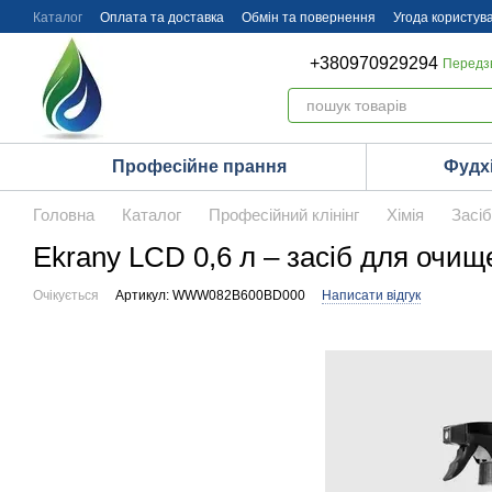
Перейти до основного контенту
Каталог
Оплата та доставка
Обмін та повернення
Угода користув
+380970929294
Передз
Професійне прання
Фудх
Головна
Каталог
Професійний клінінг
Хімія
Засіб
Ekrany LCD 0,6 л – засіб для очищ
Очікується
Артикул: WWW082B600BD000
Написати відгук