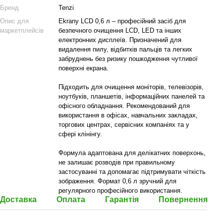
Бренд
Tenzi
Опис для
Ekrany LCD 0,6 л – професійний засіб для
маркетплейсів
безпечного очищення LCD, LED та інших
електронних дисплеїв. Призначений для
видалення пилу, відбитків пальців та легких
забруднень без ризику пошкодження чутливої
поверхні екрана.
Підходить для очищення моніторів, телевізорів,
ноутбуків, планшетів, інформаційних панелей та
офісного обладнання. Рекомендований для
використання в офісах, навчальних закладах,
торгових центрах, сервісних компаніях та у
сфері клінінгу.
Формула адаптована для делікатних поверхонь,
не залишає розводів при правильному
застосуванні та допомагає підтримувати чіткість
зображення. Формат 0,6 л зручний для
регулярного професійного використання.
Доставка
Оплата
Гарантія
Повернення