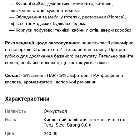
Кухонні мийки, декоративні елементи, витяжки,
підвіконня, столи, кухонна техніка.
Обладнання та меблі у готелях, ресторанах (Horeca),
офісах, громадських будівлях і вдома.
Корпуси побутової техніки, кабіни ліфтів, дверні коробки.
Рекомендації щодо застосування:
нанесіть засіб рівномірно
на поверхню. Залиште на 2–5 хвилин для впливу. Протріть
губкою для досягнення бажаного результату. Ретельно змийте
водою, особливо поверхні, що контактують із їжею.
Склад:
<5% аніонні ПАР, <5% амфотерні ПАР, фосфорна
кислота, ароматизатор і допоміжні речовини
Характеристики
Наявність
Очікується
Назва
Кислотний засіб для нержавіючої сталі -
Tenzi Steel Strong 0,6 л
Ціна
240.00