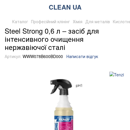
CLEAN UA
Каталог
Професійний клінінг
Хімія
Для металів
Кислотни
Steel Strong 0,6 л – засіб для
інтенсивного очищення
нержавіючої сталі
Артикул:
WWW078B600BD000
Написати відгук