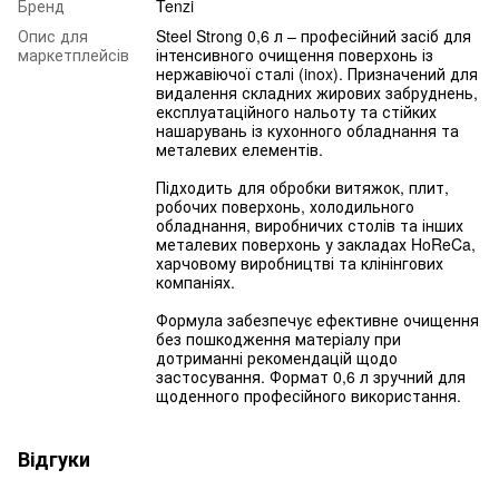
Бренд
Tenzi
Опис для
Steel Strong 0,6 л – професійний засіб для
маркетплейсів
інтенсивного очищення поверхонь із
нержавіючої сталі (inox). Призначений для
видалення складних жирових забруднень,
експлуатаційного нальоту та стійких
нашарувань із кухонного обладнання та
металевих елементів.
Підходить для обробки витяжок, плит,
робочих поверхонь, холодильного
обладнання, виробничих столів та інших
металевих поверхонь у закладах HoReCa,
харчовому виробництві та клінінгових
компаніях.
Формула забезпечує ефективне очищення
без пошкодження матеріалу при
дотриманні рекомендацій щодо
застосування. Формат 0,6 л зручний для
щоденного професійного використання.
Відгуки