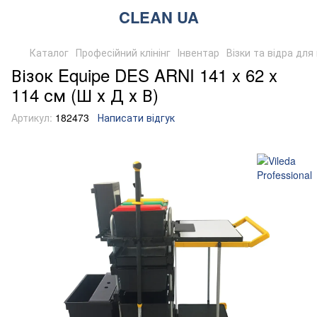
CLEAN UA
Каталог
Професійний клінінг
Інвентар
Візки та відра дл
Візок Equipe DES ARNI 141 x 62 x
114 см (Ш х Д х В)
Артикул:
182473
Написати відгук