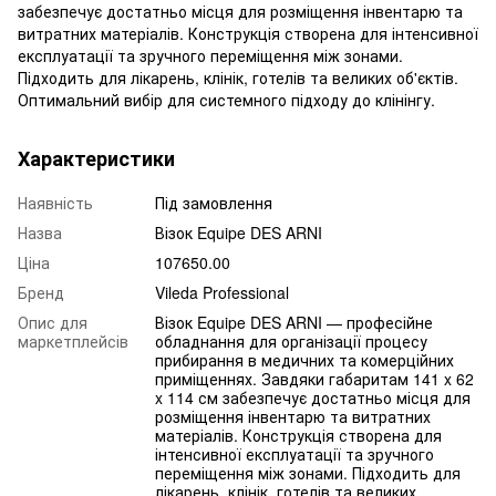
забезпечує достатньо місця для розміщення інвентарю та
витратних матеріалів. Конструкція створена для інтенсивної
експлуатації та зручного переміщення між зонами.
Підходить для лікарень, клінік, готелів та великих об'єктів.
Оптимальний вибір для системного підходу до клінінгу.
Характеристики
Наявність
Під замовлення
Назва
Візок Equipe DES ARNI
Ціна
107650.00
Бренд
Vileda Professional
Опис для
Візок Equipe DES ARNI — професійне
маркетплейсів
обладнання для організації процесу
прибирання в медичних та комерційних
приміщеннях. Завдяки габаритам 141 x 62
x 114 см забезпечує достатньо місця для
розміщення інвентарю та витратних
матеріалів. Конструкція створена для
інтенсивної експлуатації та зручного
переміщення між зонами. Підходить для
лікарень, клінік, готелів та великих