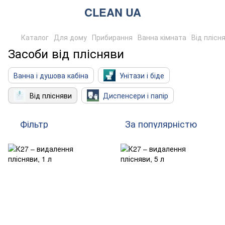
CLEAN UA
Каталог
Для дому
Прибирання
Ванна кімната
Від плісн
Засоби від плісняви
Ванна і душова кабіна
Унітази і біде
Від плісняви
Диспенсери і папір
Фільтр
За популярністю