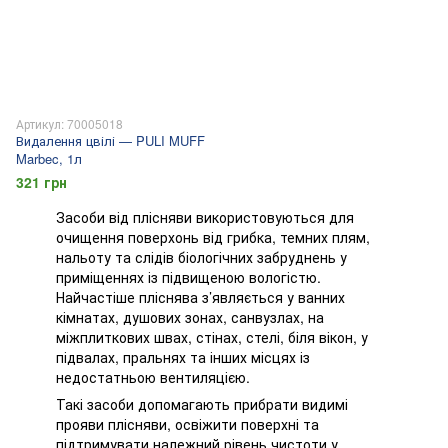
Артикул: 70005018
Видалення цвілі — PULI MUFF
Marbec, 1л
321 грн
Засоби від плісняви використовуються для
очищення поверхонь від грибка, темних плям,
нальоту та слідів біологічних забруднень у
приміщеннях із підвищеною вологістю.
Найчастіше пліснява з’являється у ванних
кімнатах, душових зонах, санвузлах, на
міжплиткових швах, стінах, стелі, біля вікон, у
підвалах, пральнях та інших місцях із
недостатньою вентиляцією.
Такі засоби допомагають прибрати видимі
прояви плісняви, освіжити поверхні та
підтримувати належний рівень чистоти у