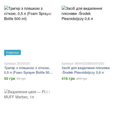
Новинка
Артикул: 8000035
Артикул: WHH035B600AY000
Тригер з пляшкою з сіткою,
Засіб для видалення плісняви
0,5 л (Foam Sprayer Bottle 500
-Środek Plesniobójczy 0,6 л
ml)
50 грн
416 грн
65 грн
450 грн