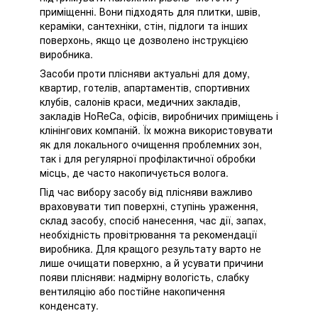
приміщенні. Вони підходять для плитки, швів,
кераміки, сантехніки, стін, підлоги та інших
поверхонь, якщо це дозволено інструкцією
виробника.
Засоби проти плісняви актуальні для дому,
квартир, готелів, апартаментів, спортивних
клубів, салонів краси, медичних закладів,
закладів HoReCa, офісів, виробничих приміщень і
клінінгових компаній. Їх можна використовувати
як для локального очищення проблемних зон,
так і для регулярної профілактичної обробки
місць, де часто накопичується волога.
Під час вибору засобу від плісняви важливо
враховувати тип поверхні, ступінь ураження,
склад засобу, спосіб нанесення, час дії, запах,
необхідність провітрювання та рекомендації
виробника. Для кращого результату варто не
лише очищати поверхню, а й усувати причини
появи плісняви: надмірну вологість, слабку
вентиляцію або постійне накопичення
конденсату.