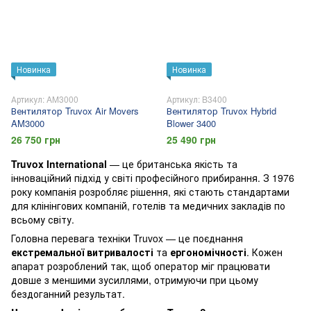
Новинка
Новинка
Артикул: AM3000
Артикул: B3400
Вентилятор Truvox Air Movers
Вентилятор Truvox Hybrid
AM3000
Blower 3400
26 750 грн
25 490 грн
Truvox International
— це британська якість та
інноваційний підхід у світі професійного прибирання. З 1976
року компанія розробляє рішення, які стають стандартами
для клінінгових компаній, готелів та медичних закладів по
всьому світу.
Головна перевага техніки Truvox — це поєднання
екстремальної витривалості
та
ергономічності
. Кожен
апарат розроблений так, щоб оператор міг працювати
довше з меншими зусиллями, отримуючи при цьому
бездоганний результат.