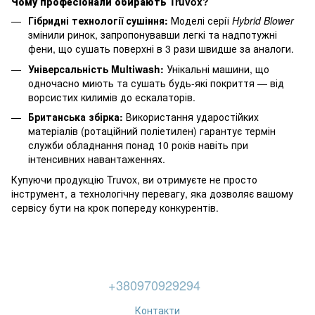
Чому професіонали обирають Truvox?
Гібридні технології сушіння:
Моделі серії
Hybrid Blower
змінили ринок, запропонувавши легкі та надпотужні
фени, що сушать поверхні в 3 рази швидше за аналоги.
Універсальність Multiwash:
Унікальні машини, що
одночасно миють та сушать будь-які покриття — від
ворсистих килимів до ескалаторів.
Британська збірка:
Використання ударостійких
матеріалів (ротаційний поліетилен) гарантує термін
служби обладнання понад 10 років навіть при
інтенсивних навантаженнях.
Купуючи продукцію Truvox, ви отримуєте не просто
інструмент, а технологічну перевагу, яка дозволяє вашому
сервісу бути на крок попереду конкурентів.
+380970929294
Контакти