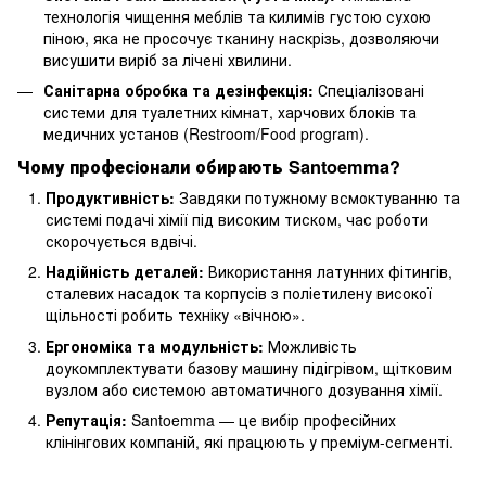
технологія чищення меблів та килимів густою сухою
піною, яка не просочує тканину наскрізь, дозволяючи
висушити виріб за лічені хвилини.
Санітарна обробка та дезінфекція:
Спеціалізовані
системи для туалетних кімнат, харчових блоків та
медичних установ (Restroom/Food program).
Чому професіонали обирають Santoemma?
Продуктивність:
Завдяки потужному всмоктуванню та
системі подачі хімії під високим тиском, час роботи
скорочується вдвічі.
Надійність деталей:
Використання латунних фітингів,
сталевих насадок та корпусів з поліетилену високої
щільності робить техніку «вічною».
Ергономіка та модульність:
Можливість
доукомплектувати базову машину підігрівом, щітковим
вузлом або системою автоматичного дозування хімії.
Репутація:
Santoemma — це вибір професійних
клінінгових компаній, які працюють у преміум-сегменті.