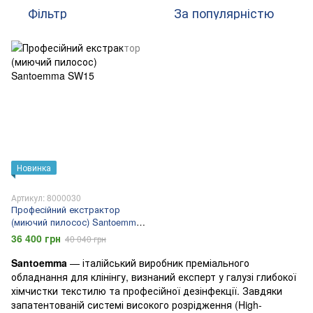
Фільтр
За популярністю
Новинка
Артикул: 8000030
Професійний екстрактор
(миючий пилосос) Santoemma
SW15
36 400 грн
40 040 грн
Santoemma
— італійський виробник преміального
обладнання для клінінгу, визнаний експерт у галузі глибокої
хімчистки текстилю та професійної дезінфекції. Завдяки
запатентованій системі високого розрідження (High-