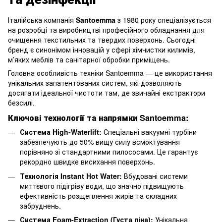
Італійська компанія
Santoemma
з 1980 року спеціалізується
на розробці та виробництві професійного обладнання для
очищення текстильних та твердих поверхонь. Сьогодні
бренд є синонімом інновацій у сфері хімчистки килимів,
м’яких меблів та санітарної обробки приміщень.
Головна особливість техніки Santoemma — це використання
унікальних запатентованих систем, які дозволяють
досягати ідеальної чистоти там, де звичайні екстрактори
безсилі.
Ключові технології та напрямки Santoemma:
Система High-Waterlift:
Спеціальні вакуумні турбіни
забезпечують до 50% вищу силу всмоктування
порівняно зі стандартними пилососами. Це гарантує
рекордно швидке висихання поверхонь.
Технологія Instant Hot Water:
Вбудовані системи
миттєвого підігріву води, що значно підвищують
ефективність розщеплення жирів та складних
забруднень.
Система Foam-Extraction (Густа піна):
Унікальна