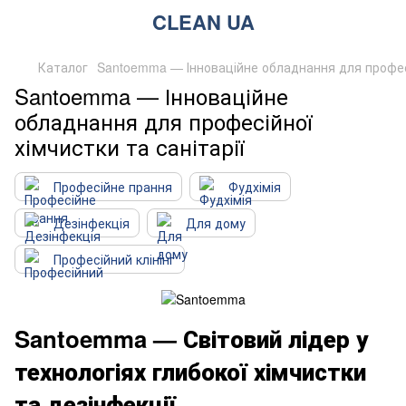
CLEAN UA
Каталог
Santoemma — Інноваційне обладнання для професі
Santoemma — Інноваційне
обладнання для професійної
хімчистки та санітарії
Професійне прання
Фудхімія
Дезінфекція
Для дому
Професійний клінінг
Santoemma — Світовий лідер у
технологіях глибокої хімчистки
та дезінфекції