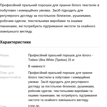
Професійний пральний порошок для прання білого текстилю в
побутових і комерційних умовах. Засіб підходить для
регулярного догляду за постільною білизною, рушниками,
робочим одягом, текстильними виробами та іншими
тканинами, які потребують підтримання чистоти та охайного
зовнішнього вигляду.
Характеристики
Назва
Професійний пральний порошок для білого -
Trebon Ultra White (Требон) 15 кг
Наявність
В наявності
Опис для
Професійний пральний порошок для прання
маркетплейсів
білого текстилю в побутових і комерційних
умовах. Засіб підходить для регулярного
догляду за постільною білизною, рушниками,
робочим одягом, текстильними виробами та
іншими тканинами, які потребують підтримання
чистоти та охайного зовнішнього вигляду.
Ціна
5200.00