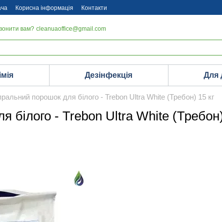
ача
Корисна інформація
Контакти
вонити вам?
cleanuaoffice@gmail.com
імія
Дезінфекція
Для
ральний порошок для білого - Trebon Ultra White (Требон) 15 кг
білого - Trebon Ultra White (Требон)