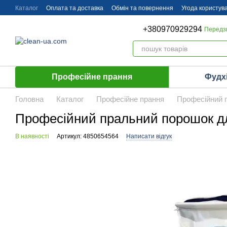
Перейти до основного контенту
Каталог
Оплата та доставка
Обмін та повернення
Угода користув
+380970929294
Передз
Професійне прання
Фудх
Головна
Каталог
Професійне прання
Професійний п
Професійний пральний порошок для 
В наявності
Артикул: 4850654564
Написати відгук