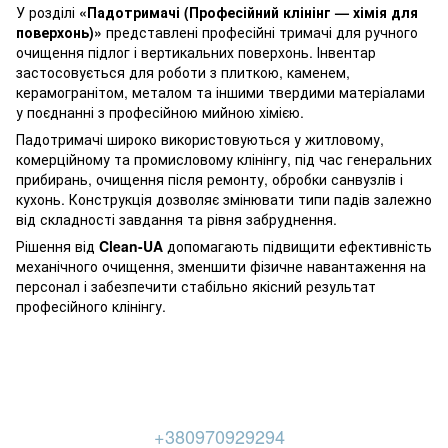
У розділі
«Падотримачі (Професійний клінінг — хімія для
поверхонь)»
представлені професійні тримачі для ручного
очищення підлог і вертикальних поверхонь. Інвентар
застосовується для роботи з плиткою, каменем,
керамогранітом, металом та іншими твердими матеріалами
у поєднанні з професійною мийною хімією.
Падотримачі широко використовуються у житловому,
комерційному та промисловому клінінгу, під час генеральних
прибирань, очищення після ремонту, обробки санвузлів і
кухонь. Конструкція дозволяє змінювати типи падів залежно
від складності завдання та рівня забруднення.
Рішення від
Clean-UA
допомагають підвищити ефективність
механічного очищення, зменшити фізичне навантаження на
персонал і забезпечити стабільно якісний результат
професійного клінінгу.
+380970929294