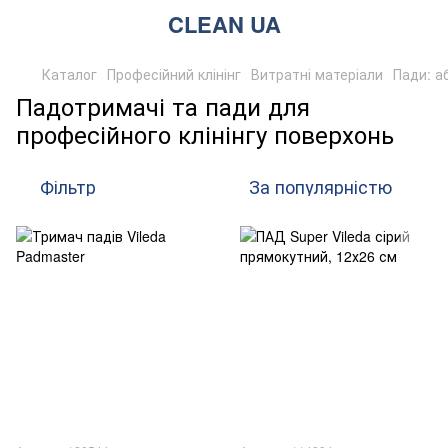
CLEAN UA
Каталог
Професійний клінінг
Витратні матеріали
Пади: а
Падотримачі та пади для
професійного клінінгу поверхонь
Фільтр
За популярністю