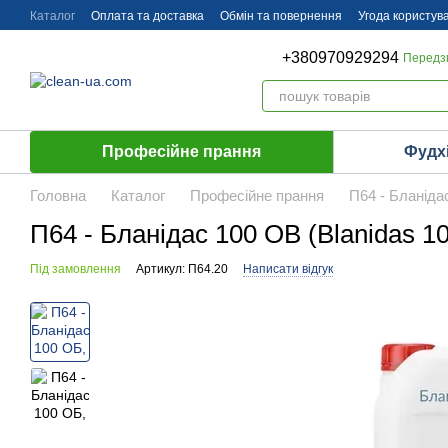
Перейти до основного контенту
Каталог
Оплата та доставка
Обмін та повернення
Угода користув
+380970929294
Передз
Професійне прання
Фудх
Головна
Каталог
Професійне прання
П64 - Бланідас
П64 - Бланідас 100 OB (Blanidas 100
Під замовлення
Артикул: П64.20
Написати відгук