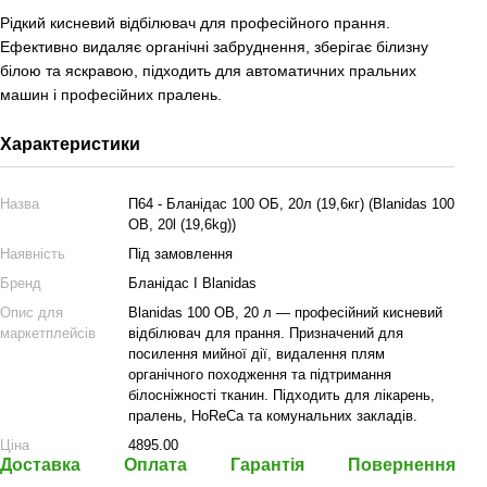
Рідкий кисневий відбілювач для професійного прання.
Ефективно видаляє органічні забруднення, зберігає білизну
білою та яскравою, підходить для автоматичних пральних
машин і професійних пралень.
Характеристики
Назва
П64 - Бланідас 100 ОБ, 20л (19,6кг) (Blanidas 100
OB, 20l (19,6kg))
Наявність
Під замовлення
Бренд
Бланідас І Blanidas
Опис для
Blanidas 100 OB, 20 л — професійний кисневий
маркетплейсів
відбілювач для прання. Призначений для
посилення мийної дії, видалення плям
органічного походження та підтримання
білосніжності тканин. Підходить для лікарень,
пралень, HoReCa та комунальних закладів.
Ціна
4895.00
Доставка
Оплата
Гарантія
Повернення