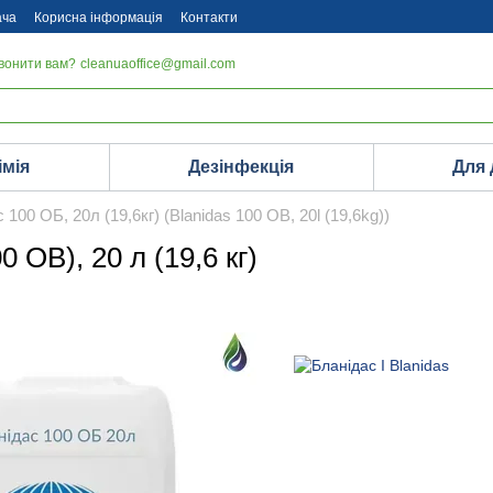
ача
Корисна інформація
Контакти
вонити вам?
cleanuaoffice@gmail.com
імія
Дезінфекція
Для
 100 ОБ, 20л (19,6кг) (Blanidas 100 OB, 20l (19,6kg))
 OB), 20 л (19,6 кг)