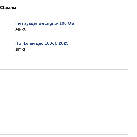
Файли
Інструкція Бланідас 100 ОБ
349 КБ
PDF
ПБ_Бланідас 100об 2023
187 КБ
PDF