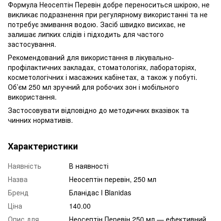
Формула Неосептін Перевін добре переноситься шкірою, не
викликає подразнення при регулярному використанні та не
потребує змивання водою. Засіб швидко висихає, не
залишає липких слідів і підходить для частого
застосування.
Рекомендований для використання в лікувально-
профілактичних закладах, стоматологіях, лабораторіях,
косметологічних і масажних кабінетах, а також у побуті.
Об’єм 250 мл зручний для робочих зон і мобільного
використання.
Застосовувати відповідно до методичних вказівок та
чинних нормативів.
Характеристики
Наявність
В наявності
Назва
Неосептін перевін, 250 мл
Бренд
Бланідас І Blanidas
Ціна
140.00
Опис для
Неосептін Перевін 250 мл — ефективний