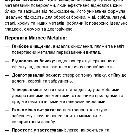
металевими поверхнями, який ефективно відновлює їхній
блиск та захищає від пошкоджень. Його унікальна формула
ідеально підходить для обробки бронзи, міді, срібла, латуні,
сталі, хрому та інших металів, роблячи їх поверхню ідеально
гладкою, сяючою та довговічною.
Переваги Marbec Metalux:
Глибоке очищення:
видаляє окислення, плями та наліт,
повертаючи металам первозданний вигляд.
Відновлення блиску:
надає поверхні дзеркального
ефекту, підкреслюючи її естетичну привабливість.
Довготривалий захист:
створює тонку плівку, стійку до
вологи, корозії та забруднень.
Універсальність:
підходить для догляду за меблями,
декоративними елементами, столовими приладами та
предметами та іншими металевими виробами.
Економічна витрата:
концентрована текстура
забезпечує зручне нанесення та мінімальне
використання засобу.
Простота у застосуванні:
легко наноситься та