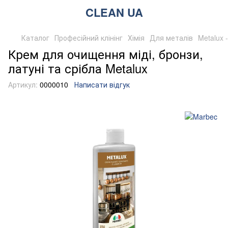
CLEAN UA
Каталог
Професійний клінінг
Хімія
Для металів
Metalux 
Крем для очищення міді, бронзи,
латуні та срібла Metalux
Артикул:
0000010
Написати відгук