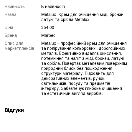
Наявність
В наявності
Назва
Metalux -Крем для очищення міді, бронзи,
латуні та срібла Metalux
Ціна
354.00
Бренд
Marbec
Опис для
Metalux – професійний крем для очищення
маркетплейсів
та полірування кольорових і дорогоцінних
металів. Ефективно видаляє окислення,
потемніння та наліт з міді, бронзи, латуні
та срібла. Повертає металевим поверхням
природний блиск без пошкодження
структури матеріалу. Підходить для
декоративних елементів, ручок,
світильників, посуду та предметів
інтер’єру. Забезпечує глибоке очищення
та естетичний вигляд виробів.
Відгуки