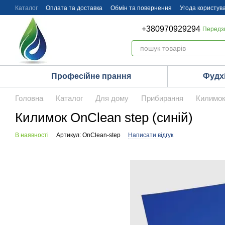
Перейти до основного контенту
Каталог
Оплата та доставка
Обмін та повернення
Угода користув
+380970929294
Передз
Професійне прання
Фудх
Головна
Каталог
Для дому
Прибирання
Килимок 
Килимок OnClean step (синій)
В наявності
Артикул: OnClean-step
Написати відгук