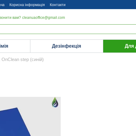
ача
Корисна інформація
Контакти
вонити вам?
cleanuaoffice@gmail.com
імія
Дезінфекція
Для
OnClean step (синій)