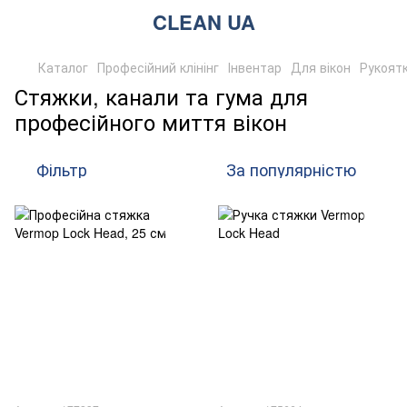
CLEAN UA
Каталог
Професійний клінінг
Інвентар
Для вікон
Рукоятк
Стяжки, канали та гума для
професійного миття вікон
Фільтр
За популярністю