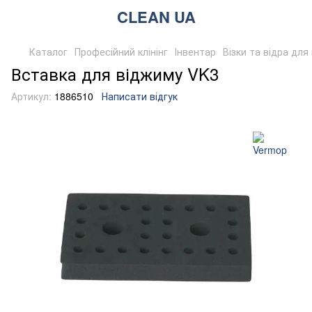
CLEAN UA
Каталог
Професійний клінінг
Інвентар
Візки та відра дл
Вставка для віджиму VK3
Артикул:
1886510
Написати відгук