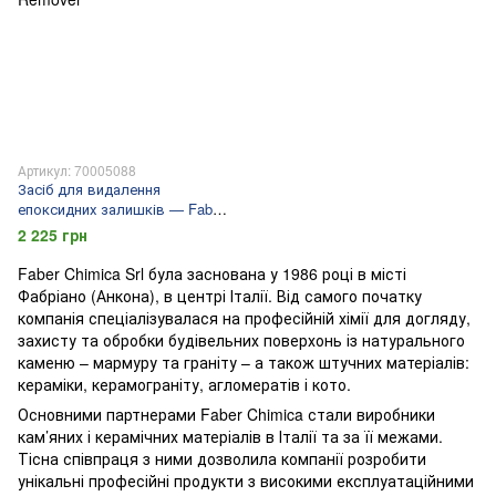
Артикул: 70005088
Засіб для видалення
епоксидних залишків — Faber
Epoxy Residue Remover
2 225 грн
Faber Chimica Srl була заснована у 1986 році в місті
Фабріано (Анкона), в центрі Італії. Від самого початку
компанія спеціалізувалася на професійній хімії для догляду,
захисту та обробки будівельних поверхонь із натурального
каменю – мармуру та граніту – а також штучних матеріалів:
кераміки, керамограніту, агломератів і кото.
Основними партнерами Faber Chimica стали виробники
кам’яних і керамічних матеріалів в Італії та за її межами.
Тісна співпраця з ними дозволила компанії розробити
унікальні професійні продукти з високими експлуатаційними