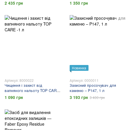
1 л
2 435 грн
1 350 грн
Новинка
Артикул: 8000022
Артикул: 0000011
Чищення і захист від
Захисний просочувач для
вапняного нальоту TOP CARE
каменю – P147, 1 л
-1 л
1 090 грн
3 193 грн
3 400 грн