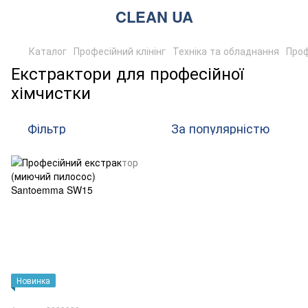
CLEAN UA
Каталог
Професійний клінінг
Техніка та обладнання
Проф
Екстрактори для професійної
хімчистки
Фільтр
За популярністю
Новинка