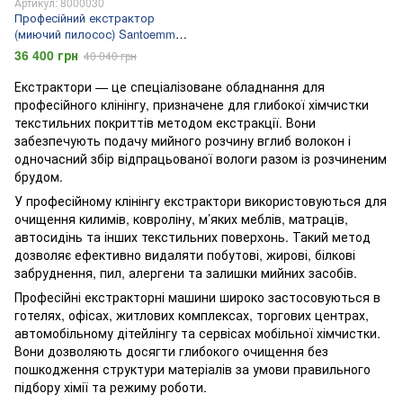
Артикул: 8000030
Професійний екстрактор
(миючий пилосос) Santoemma
SW15
36 400 грн
40 040 грн
Екстрактори — це спеціалізоване обладнання для
професійного клінінгу, призначене для глибокої хімчистки
текстильних покриттів методом екстракції. Вони
забезпечують подачу мийного розчину вглиб волокон і
одночасний збір відпрацьованої вологи разом із розчиненим
брудом.
У професійному клінінгу екстрактори використовуються для
очищення килимів, ковроліну, м’яких меблів, матраців,
автосидінь та інших текстильних поверхонь. Такий метод
дозволяє ефективно видаляти побутові, жирові, білкові
забруднення, пил, алергени та залишки мийних засобів.
Професійні екстракторні машини широко застосовуються в
готелях, офісах, житлових комплексах, торгових центрах,
автомобільному дітейлінгу та сервісах мобільної хімчистки.
Вони дозволяють досягти глибокого очищення без
пошкодження структури матеріалів за умови правильного
підбору хімії та режиму роботи.