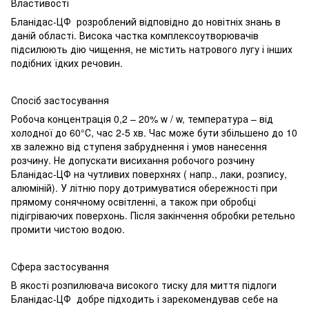
Властивості
Бланідас-ЦФ розроблений відповідно до новітніх знань в
даній області. Висока частка комплексоутворювачів
підсилюють дію чищення, не містить натрового лугу і інших
подібних їдких речовин.
Спосіб застосування
Робоча концентрація 0,2 – 20% w / w, температура – від
холодної до 60°С, час 2-5 хв. Час може бути збільшено до 10
хв залежно від ступеня забруднення і умов нанесення
розчину. Не допускати висихання робочого розчину
Бланідас-ЦФ на чутливих поверхнях ( напр., лаки, розпису,
алюміній). У літню пору дотримуватися обережності при
прямому сонячному освітленні, а також при обробці
підігріваючих поверхонь. Після закінчення обробки ретельно
промити чистою водою.
Сфера застосування
В якості розпилювача високого тиску для миття підлоги
Бланідас-ЦФ добре підходить і зарекомендував себе на