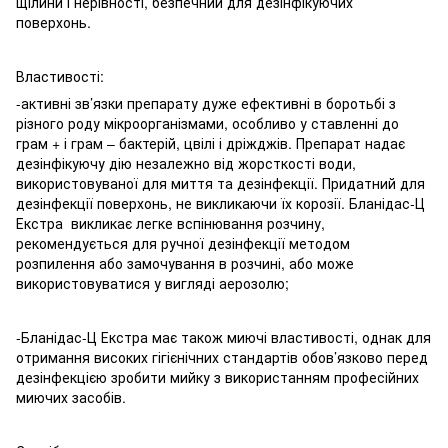
щілини і нерівності, безпечний для дезінфікуючих
поверхонь.
Властивості:
-активні зв’язки препарату дуже ефективні в боротьбі з
різного роду мікроорганізмами, особливо у ставленні до
грам + і грам – бактерій, цвілі і дріжджів. Препарат надає
дезінфікуючу дію незалежно від жорсткості води,
використовуваної для миття та дезінфекції. Придатний для
дезінфекції поверхонь, не викликаючи їх корозії. Бланідас-Ц
Екстра викликає легке вспінювання розчину,
рекомендується для ручної дезінфекції методом
розпилення або замочування в розчині, або може
використовуватися у вигляді аерозолю;
-Бланідас-Ц Екстра має також миючі властивості, однак для
отримання високих гігієнічних стандартів обов’язково перед
дезінфекцією зробити мийку з використанням професійних
миючих засобів.