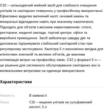
С32 – сильнодіючий мийний засіб для глибокого очищення
унітазів та санітарних поверхонь у професійному використанні.
Ефективно видаляє вапняний наліт, сечовий камінь та
мінеральні відкладення навіть при значному накопиченні.
Підходить для об’єктів з високим навантаженням: готелі,
ресторани, медичні заклади, торгові центри, офіси та
виробничі приміщення. Засіб забезпечує швидку дію та
допомагає підтримувати стабільний санітарний стан при
регулярному застосуванні. Каністра 5 л економічно вигідна для
клінінгових компаній та великих об’єктів, де важлива
оптимізація витрат на професійну хімію. С32 у форматі 5 л —
це рішення для системного обслуговування санітарних зон із
мінімальними витратами на одиницю використання.
Характеристики
Наявність
В наявності
Назва
С32 – чищення унітазів на сульфаміновій
кислоті, 5 л