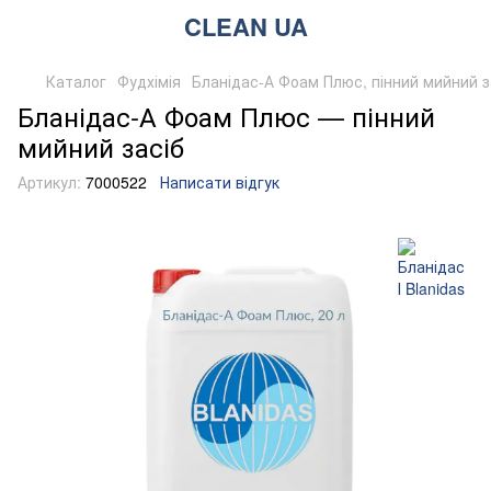
CLEAN UA
Каталог
Фудхімія
Бланідас-А Фоам Плюс, пінний мийний з
Бланідас-А Фоам Плюс — пінний
мийний засіб
Артикул:
7000522
Написати відгук