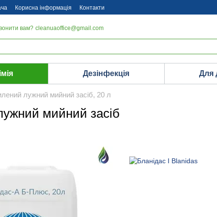
ача
Корисна інформація
Контакти
вонити вам?
cleanuaoffice@gmail.com
імія
Дезінфекція
Для
лений лужний мийний засіб, 20 л
лужний мийний засіб