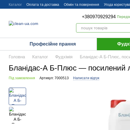
Перейти до основного контенту
Каталог
Оплата та доставка
Обмін та повернення
Угода користув
+380970929294
Передз
Професійне прання
Фудх
Головна
Каталог
Фудхімія
Бланідас-А Б-Плюс, поси
Бланідас-А Б-Плюс — посилений 
Під замовлення
Артикул: 7000513
Написати відгук