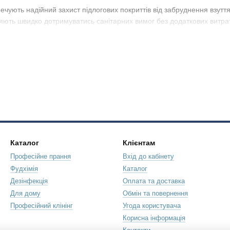
ечують надійний захист підлогових покриттів від забруднення взуття
яють швидко дотримуватись санітарних вимог без додаткових витрат
аховані на щоденне використання у професійному середовищі. Вони
нення та підвищити загальний рівень гігієни під час клінінгових роб
Каталог
Клієнтам
Професійне прання
Вхід до кабінету
Фудхімія
Каталог
Дезінфекція
Оплата та доставка
Для дому
Обмін та повернення
Професійний клінінг
Угода користувача
Корисна інформація