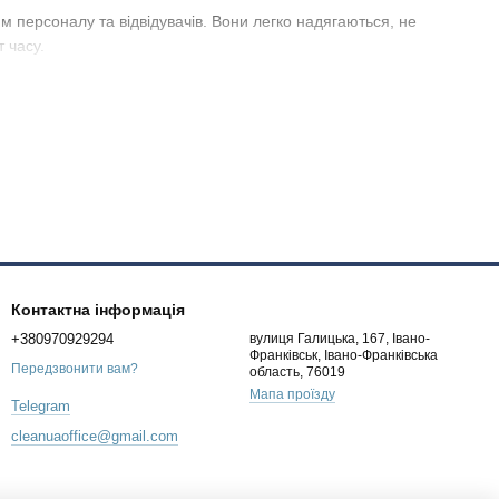
м персоналу та відвідувачів. Вони легко надягаються, не
 часу.
 допомагають підтримувати чистоту приміщень, мінімізувати
іт.
Контактна інформація
+380970929294
вулиця Галицька, 167, Івано-
Франківськ, Івано-Франківська
Передзвонити вам?
область, 76019
Мапа проїзду
Telegram
cleanuaoffice@gmail.com