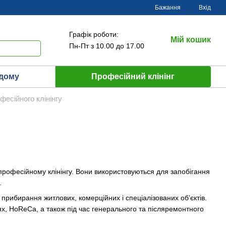
Бажання
Вхід
Графік роботи:
Мій кошик
Пн-Пт з 10.00 до 17.00
 дому
Професійний клінінг
фесійного клінінгу
професійному клінінгу. Вони використовуються для запобігання
.
прибирання житлових, комерційних і спеціалізованих об’єктів.
ях, HoReCa, а також під час генерального та післяремонтного