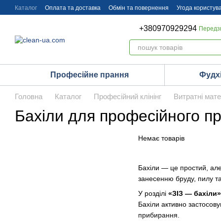
Перейти до основного контенту
Каталог
Оплата та доставка
Обмін та повернення
Угода користув
+380970929294
Передз
Професійне прання
Фудх
Головна
Каталог
Професійний клінінг
Витратні мат
Бахіли для професійного п
Немає товарів
Бахіли — це простий, але
занесенню бруду, пилу т
У розділі
«ЗІЗ — бахіли»
Бахіли активно застосову
прибирання.