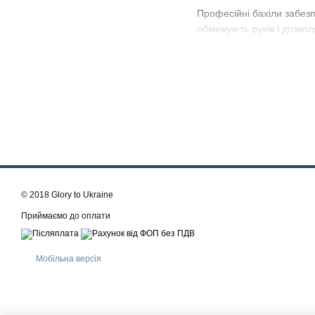
Професійні бахіли забезп
обмежують рухів і дозвол
Бахіли від
Clean-UA
розр
ризик перехресного забруд
© 2018 Glory to Ukraine
Приймаємо до оплати
Мобільна версія