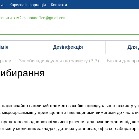
ача
Корисна інформація
Контакти
вонити вам?
cleanuaoffice@gmail.com
імія
Дезінфекція
Для
еріали
Засоби індивідуального захисту (ЗІЗ)
Бахіли для про
рибирання
 надзвичайно важливий елемент засобів індивідуального захисту у 
а мікроорганізмів у приміщення з підвищеними вимогами до чистоти
представлені одноразові захисні рішення для використання під час 
ються у медичних закладах, дитячих установах, офісах, лабораторі