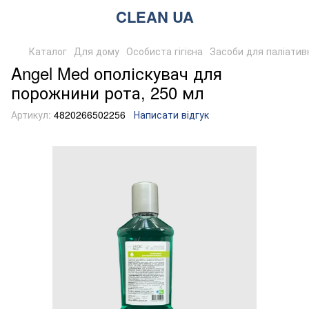
CLEAN UA
Каталог
Для дому
Особиста гігієна
Засоби для паліатив
Angel Med ополіскувач для
порожнини рота, 250 мл
Артикул:
4820266502256
Написати відгук